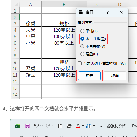
4、这样打开的两个文档就会水平并排显示。