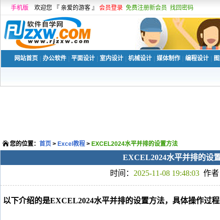
手机版
欢迎您 『 亲爱的游客 』
会员登录
免费注册新会员
找回密码
网站首页
|
办公软件
|
平面设计
|
室内设计
|
机械设计
|
媒体制作
|
编程设计
|
图
您的位置：
首页
>
Excel教程
>
EXCEL2024水平并排的设置方法
EXCEL2024水平并排的设
时间：
2025-11-08 19:48:03
作者
以下介绍的是EXCEL2024水平并排的设置方法，具体操作过