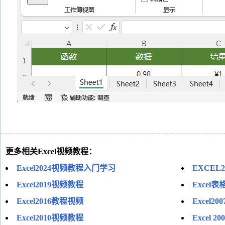
更多相关Excel视频教程：
Excel2024视频教程入门学习
EXCEL
Excel2019视频教程
Excel
Excel2016教程视频
Excel
Excel2010视频教程
Excel 