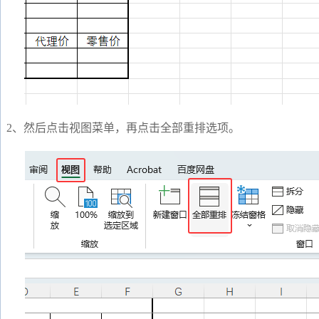
2、然后点击视图菜单，再点击全部重排选项。