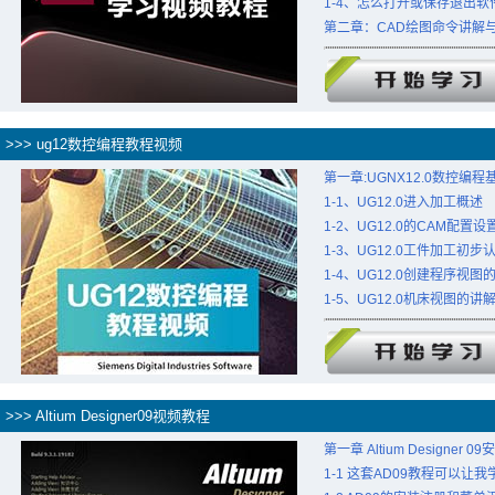
1-4、怎么打开或保存退出软
第二章：CAD绘图命令讲解
>>> ug12数控编程教程视频
第一章:UGNX12.0数控编
1-1、UG12.0进入加工概述
1-2、UG12.0的CAM配置
1-3、UG12.0工件加工初步
1-4、UG12.0创建程序视图
1-5、UG12.0机床视图的讲
>>> Altium Designer09视频教程
第一章 Altium Designer
1-1 这套AD09教程可以让