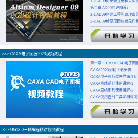
1-2 AD09的安装注册和菜单
第二章 AD09原理图设计
2-1 AD09创建工程和原理图
2-2 AD09给原理图放置元
>>> CAXA电子图板2023视频教程
第一章： CAXA CAD电子
CAXA2023如何下载安装
CAXA电子图板软件界面介绍
CAXA直线系列使用讲解-1
CAXA直线系列使用讲解-2
CAXA使用直线工具画图练习
>>> UG12.0三轴编程精讲视频教程