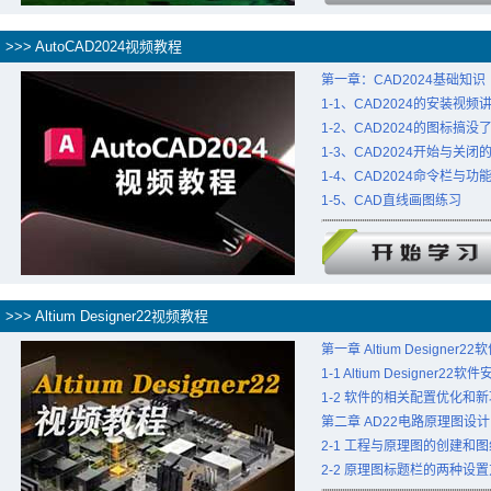
>>> AutoCAD2024视频教程
第一章：CAD2024基础知识
1-1、CAD2024的安装视频
1-2、CAD2024的图标搞
1-3、CAD2024开始与关闭
1-4、CAD2024命令栏与
1-5、CAD直线画图练习
>>> Altium Designer22视频教程
第一章 Altium Designer2
1-1 Altium Designer
1-2 软件的相关配置优化和
第二章 AD22电路原理图设计
2-1 工程与原理图的创建和
2-2 原理图标题栏的两种设