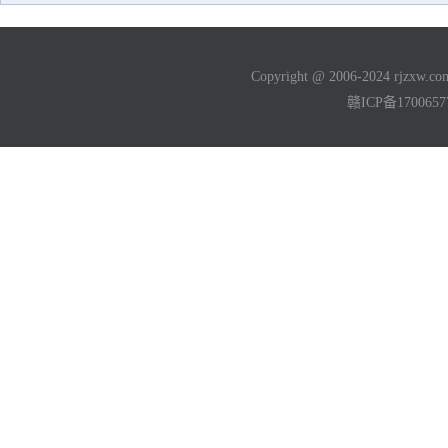
Copyright @ 2006-2024 rjzxw
赣ICP备170065