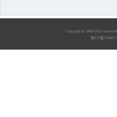
Copyright @ 2006-2024 rjzxw
赣ICP备170065