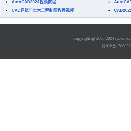
AutoCAD2024视频教程
AutoC
CAD建筑与土木工程制图教程视频
CAD20
Copyright @ 2006-2024 rjzxw
赣ICP备170065