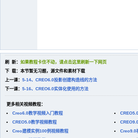
刷 新：
如果教程卡住不动，请点击这里刷新一下网页
下 载：本节暂无习题，源文件和素材下载
上一课：
5-14、CREO6.0投影创建构造线的方法
下一课：
5-16、CREO6.0实体化使用的方法
更多相关视频教程：
Creo6.0教学视频入门教程
CREO5
CREO5.0教学视频教程
CREO9
Creo建模实例100例视频教程
Creo9