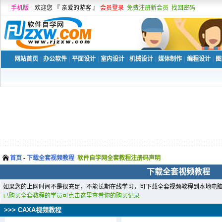
手机版
欢迎您 『 亲爱的游客 』
会员登录
免费注册新会员
找回密码
网站首页
|
办公软件
|
平面设计
|
室内设计
|
机械设计
|
媒体制作
|
编程设计
|
图
首页
-
下载全套视频教程
软件自学网全套教程注册码声明
下载全套视频教程
如果您的上网时间不是很充足，不能长期在线学习，可下载全套视频教程到本地电
已购买全套教程的学员可点击这里查看你的购买记录
>>> CAXA视频教程