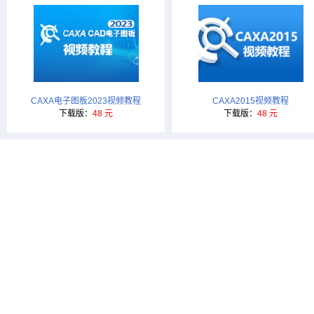
CAXA电子图板2023视频教程
CAXA2015视频教程
下载版：
48 元
下载版：
48 元