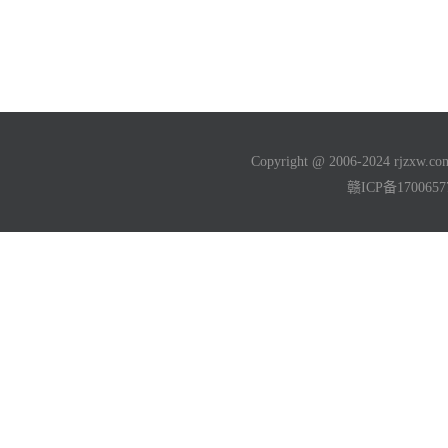
Copyright @ 2006-2024 rjzxw
赣ICP备170065