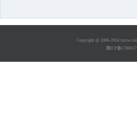
Copyright @ 2006-2024 rjzxw
赣ICP备170065