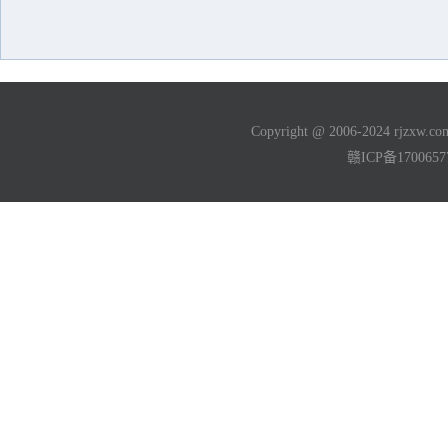
Copyright @ 2006-2024 rjzxw
赣ICP备170065