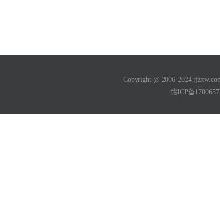
Copyright @ 2006-2024 rjzxw
赣ICP备170065