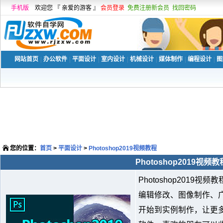
手机版
欢迎您 『 亲爱的游客 』
会员登录
免费注册新会员
找回密码
网站首页
|
办公软件
|
平面设计
|
室内设计
|
机械设计
|
媒体制作
|
编程设计
|
图
您的位置：
首页
>
平面设计
>
Photoshop2019视频教程
Photoshop2019视频教
Photoshop2019视
编辑修改、图像制作、
开始到实例制作，让更多