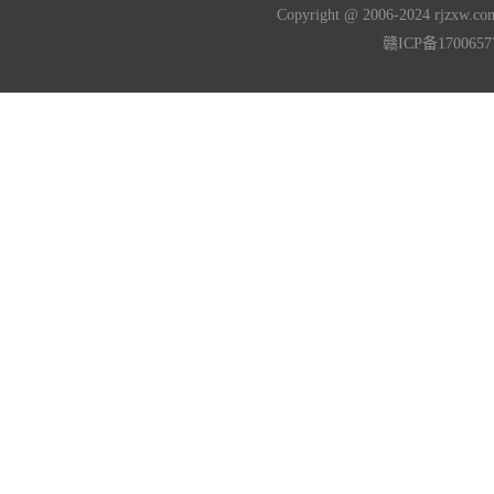
Copyright @ 2006-2024 rjzxw
赣ICP备170065