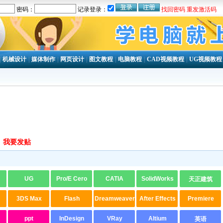
密码：
记录登录：
找回密码
重发激活码
|
机械设计
|
媒体制作
|
网页设计
|
图文教程
|
电脑教程
|
CAD视频教程
|
UG视频教程
我要发贴
UG
Pro/E Cero
CATIA
SolidWorks
天正建筑
3DS Max
Flash
Dreamweaver
After Effects
Premiere
ppt
InDesign
VRay
Altium
英语