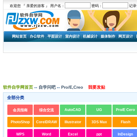
欢迎您 『 亲爱的游客 』 用户名：
密码：
记录
网站首页
|
办公软件
|
平面设计
|
室内设计
|
机械设计
|
媒体制作
|
网页设计
|
软件自学网首页
--
自学问吧
--
Pro/E,Creo
我要发贴
全部分类
AutoCAD
UG
Pro/E Cero
会员指南
综合交流
PhotoShop
CorelDRAW
Illustrator
3DS Max
Flash
WPS
Word
Excel
ppt
InDesign