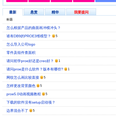
最新
悬赏
精华
我要提问
标题
怎么根据产品的曲面画冲模冲头？
谁有DB9的PROE3维模型？
5
怎么导入公司logo
零件及组件查面积
请问初学proe好还是creo好？
1
请问proe是什么软件？版本有哪些?
1
网纹怎么画比较直接
5
怎样更改背景颜色
5
proe5.0动画视频教程
5
下载的软件没有setup启动项？
边界混合不了
5