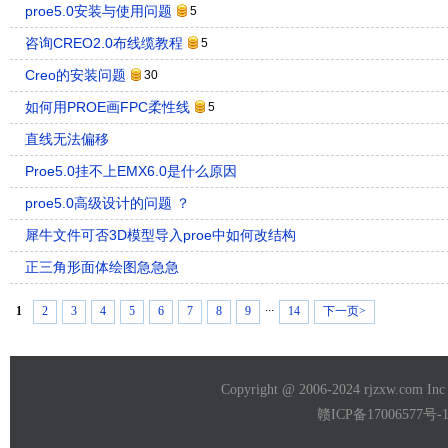
proe5.0安装与使用问题
5
咨询CREO2.0布线缆教程
5
Creo的安装问题
30
如何用PROE画FPC柔性线
5
直线无法偏移
Proe5.0挂不上EMX6.0是什么原因
proe5.0高级设计的问题 ？
犀牛文件可否3D模型导入proe中如何改结构
正三角形面体绘图急急急
...
1
2
3
4
5
6
7
8
9
14
下一页>
Copyright @ 2006-2024 rjzxw.com
赣ICP备17006577号-