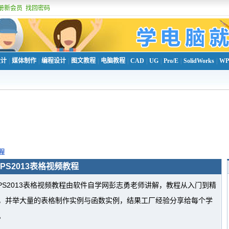
册新会员
找回密码
设计
|
媒体制作
|
编程设计
|
图文教程
|
电脑教程
|
CAD
|
UG
|
Pro/E
|
SolidWorks
|
WP
程
PS2013表格视频教程
PS2013表格视频教程由软件自学网彭志勇老师讲解，教程从入门到精
，并举大量的表格制作实例与函数实例，结果工厂经验分享给每个学
。