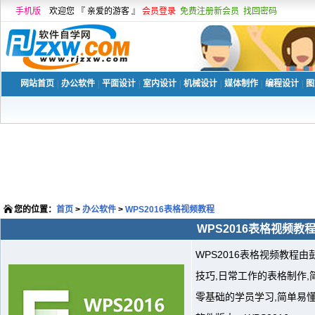
手机版
欢迎您 『 亲爱的游客 』
会员登录
免费注册新会员
找回密码
网站首页
|
办公软件
|
平面设计
|
室内设计
|
机械设计
|
媒体制作
|
编程设计
|
图
您的位置：
首页
>
办公软件
>
WPS2016表格视频教程
WPS2016表格视频教
WPS2016表格视频教程
技巧,日常工作的表格制作,
零基础的学员学习,简单易