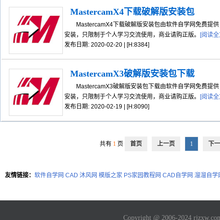
MastercamX4下载破解版安装包
MastercamX4下载破解版安装包由软件自学网免费
安装，只限制于个人学习交流使用，商业请购正版。
[阅读全
发布日期: 2020-02-20 | [H:8384]
MastercamX3破解版安装包下载
MastercamX3破解版安装包下载由软件自学网免费
安装，只限制于个人学习交流使用，商业请购正版。
[阅读全
发布日期: 2020-02-19 | [H:8090]
共有
1
页
首页
上一页
1
下一
友情链接：
软件自学网
CAD
沐风网
模版之家
PS家园教程网
CAD自学网
溜溜自学
Copyright @ 2006-2024 rjzxw