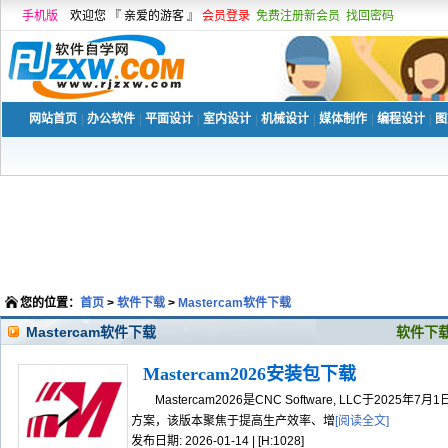
手机版
欢迎您 『 亲爱的游客 』
会员登录
免费注册新会员
找回密码
网站首页
|
办公软件
|
平面设计
|
室内设计
|
机械设计
|
媒体制作
|
编程设计
|
图
您的位置：
首页
>
软件下载
>
Mastercam软件下载
Mastercam软件下载
软件下
Mastercam2026安装包下载
Mastercam2026是CNC Software, LLC于2025
方案，该版本聚焦于提高生产效率、增
[阅读全文]
发布日期: 2026-01-14 | [H:1028]