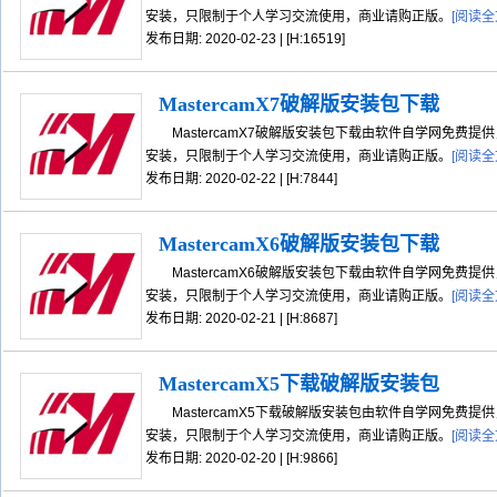
安装，只限制于个人学习交流使用，商业请购正版。
[阅读全
发布日期: 2020-02-23 | [H:16519]
MastercamX7破解版安装包下载
MastercamX7破解版安装包下载由软件自学网免费
安装，只限制于个人学习交流使用，商业请购正版。
[阅读全
发布日期: 2020-02-22 | [H:7844]
MastercamX6破解版安装包下载
MastercamX6破解版安装包下载由软件自学网免费
安装，只限制于个人学习交流使用，商业请购正版。
[阅读全
发布日期: 2020-02-21 | [H:8687]
MastercamX5下载破解版安装包
MastercamX5下载破解版安装包由软件自学网免费
安装，只限制于个人学习交流使用，商业请购正版。
[阅读全
发布日期: 2020-02-20 | [H:9866]