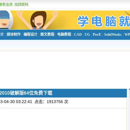
册新会员
找回密码
设计
|
媒体制作
|
编程设计
|
图文教程
|
电脑教程
|
CAD
|
UG
|
Pro/E
|
SolidWorks
|
WP
D2010破解版64位免费下载
04-30 03:22:41 点击：1913756 次