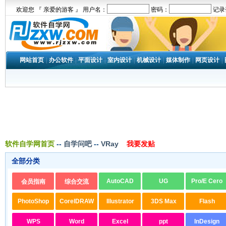
欢迎您 『 亲爱的游客 』 用户名：
密码：
记录
网站首页
|
办公软件
|
平面设计
|
室内设计
|
机械设计
|
媒体制作
|
网页设计
|
软件自学网首页
--
自学问吧
--
VRay
我要发贴
全部分类
AutoCAD
UG
Pro/E Cero
会员指南
综合交流
PhotoShop
CorelDRAW
Illustrator
3DS Max
Flash
WPS
Word
Excel
ppt
InDesign