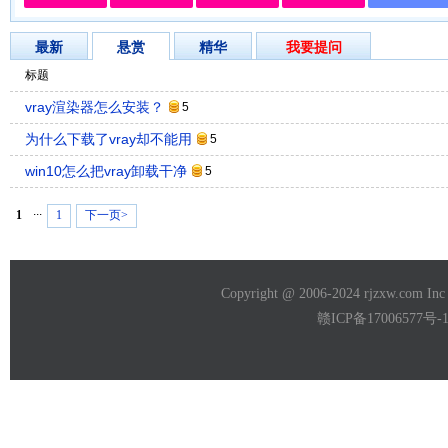
最新
悬赏
精华
我要提问
标题
vray渲染器怎么安装？
5
为什么下载了vray却不能用
5
win10怎么把vray卸载干净
5
...
1
1
下一页>
Copyright @ 2006-2024 rjzxw.com
赣ICP备17006577号-