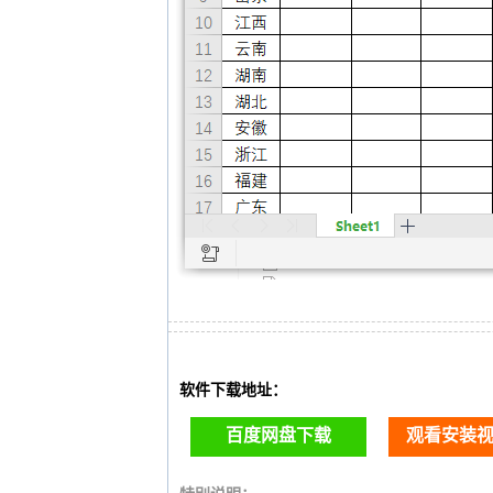
软件下载地址：
百度网盘下载
观看安装