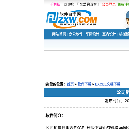
手机版
欢迎您 『 亲爱的游客 』
会员登录
免费注
网站首页
|
办公软件
|
平面设计
|
室内设计
|
机械
您的位置：
首页
>
软件下载
>
EXCEL文档下载
公司销
发布时间：2021
软件简介：
公司销售日报表EXCEL模版下载由软件自学网免