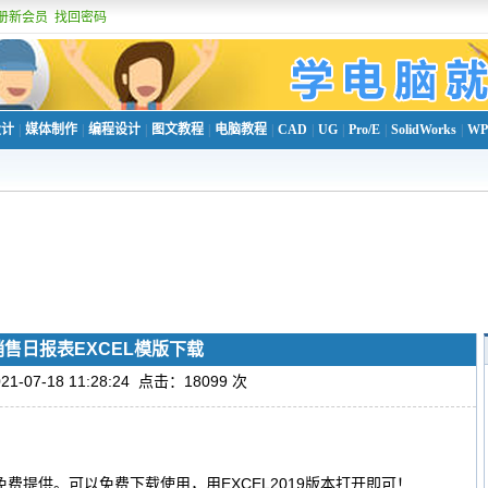
册新会员
找回密码
设计
|
媒体制作
|
编程设计
|
图文教程
|
电脑教程
|
CAD
|
UG
|
Pro/E
|
SolidWorks
|
WP
售日报表EXCEL模版下载
-07-18 11:28:24 点击：18099 次
费提供。可以免费下载使用，用EXCEL2019版本打开即可！